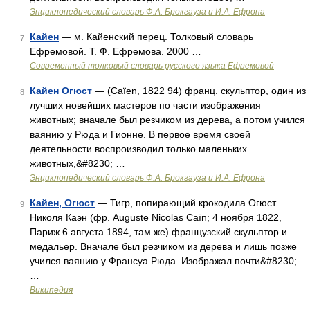
Энциклопедический словарь Ф.А. Брокгауза и И.А. Ефрона
Кайен
— м. Кайенский перец. Толковый словарь
7
Ефремовой. Т. Ф. Ефремова. 2000 …
Современный толковый словарь русского языка Ефремовой
Кайен Огюст
— (Caïen, 1822 94) франц. скульптор, один из
8
лучших новейших мастеров по части изображения
животных; вначале был резчиком из дерева, а потом учился
ваянию у Рюда и Гионне. В первое время своей
деятельности воспроизводил только маленьких
животных,&#8230; …
Энциклопедический словарь Ф.А. Брокгауза и И.А. Ефрона
Кайен, Огюст
— Тигр, попирающий крокодила Огюст
9
Николя Каэн (фр. Auguste Nicolas Caïn; 4 ноября 1822,
Париж 6 августа 1894, там же) французский скульптор и
медальер. Вначале был резчиком из дерева и лишь позже
учился ваянию у Франсуа Рюда. Изображал почти&#8230;
…
Википедия