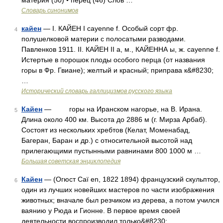
материя (50) • перец (46) Слов …
Словарь синонимов
кайен
— I. КАЙЕН I cayenne f. Особый сорт фр.
4
полушелковой материи с полосатыми разводами.
Павленков 1911. II. КАЙЕН II а, м., КАЙЕННА ы, ж. cayenne f.
Истертые в порошок плоды особого перца (от названия
горы в Фр. Гвиане); желтый и красный; приправа к&#8230;
…
Исторический словарь галлицизмов русского языка
Кайен
— горы на Иранском нагорье, на В. Ирана.
5
Длина около 400 км. Высота до 2886 м (г. Мирза Арбаб).
Состоят из нескольких хребтов (Келат, Моменабад,
Багеран, Баран и др.) с относительной высотой над
прилегающими пустынными равнинами 800 1000 м …
Большая советская энциклопедия
Кайен
— (Огюст Caï en, 1822 1894) французский скульптор,
6
один из лучших новейших мастеров по части изображения
животных; вначале был резчиком из дерева, а потом учился
ваянию у Рюда и Гионне. В первое время своей
деятельности воспроизводил только&#8230; …