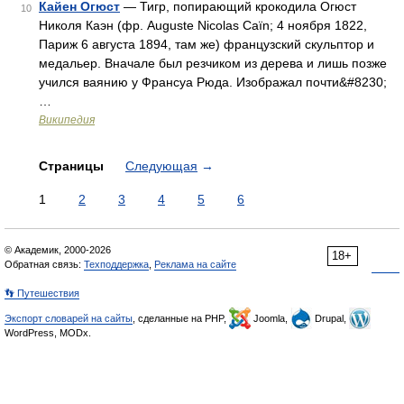
Кайен Огюст
— Тигр, попирающий крокодила Огюст
10
Николя Каэн (фр. Auguste Nicolas Caïn; 4 ноября 1822,
Париж 6 августа 1894, там же) французский скульптор и
медальер. Вначале был резчиком из дерева и лишь позже
учился ваянию у Франсуа Рюда. Изображал почти&#8230;
…
Википедия
Страницы
Следующая
→
1
2
3
4
5
6
© Академик, 2000-2026
18+
Обратная связь:
Техподдержка
,
Реклама на сайте
👣 Путешествия
Экспорт словарей на сайты
, сделанные на PHP,
Joomla,
Drupal,
WordPress, MODx.